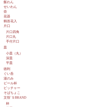
飯わん
せいわん
壺
花器
鶴首花入
片口
片口四角
片口丸
手付片口
皿
小皿（丸）
深皿
平皿
徳利
ぐい呑
湯のみ
ビール杯
ピッチャー
そばちょこ
文悟’ＳBRAND
杯