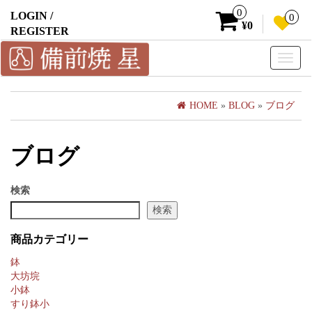
0
LOGIN /
0
¥0
REGISTER
Toggle
naviga
HOME
»
BLOG
»
ブログ
ブログ
検索
検索
商品カテゴリー
鉢
大坊垸
小鉢
すり鉢小