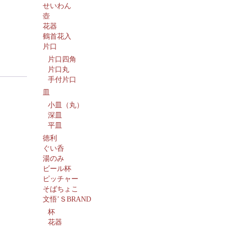
せいわん
壺
花器
鶴首花入
片口
片口四角
片口丸
手付片口
皿
小皿（丸）
深皿
平皿
徳利
ぐい呑
湯のみ
ビール杯
ピッチャー
そばちょこ
文悟’ＳBRAND
杯
花器