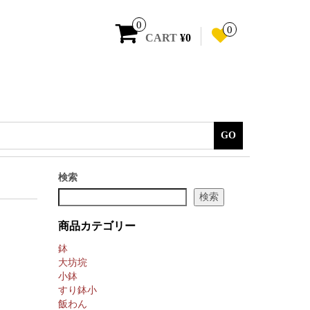
0
0
CART
¥0
GO
検索
検索
商品カテゴリー
鉢
大坊垸
小鉢
すり鉢小
飯わん