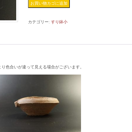
す
お買い物カゴに追加
り
鉢
カテゴリー:
すり鉢小
小-40
個
より色合いが違って見える場合がございます。