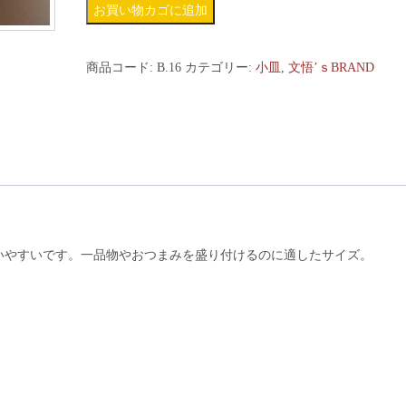
ぼ
お買い物カゴに追加
う
し
商品コード:
B.16
カテゴリー:
小皿
,
文悟’ｓBRAND
小
皿
B.16
個
いやすいです。一品物やおつまみを盛り付けるのに適したサイズ。