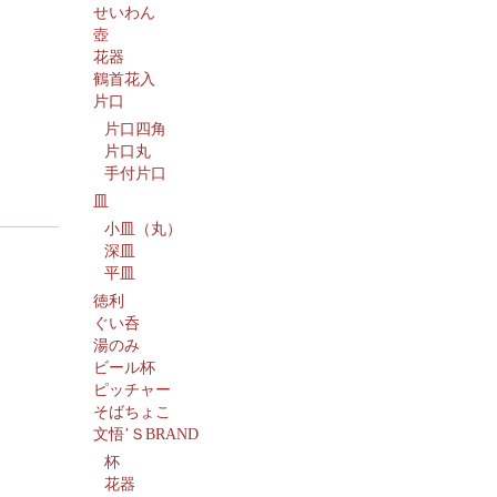
せいわん
壺
花器
鶴首花入
片口
片口四角
片口丸
手付片口
皿
小皿（丸）
深皿
平皿
徳利
ぐい呑
湯のみ
ビール杯
ピッチャー
そばちょこ
文悟’ＳBRAND
杯
花器