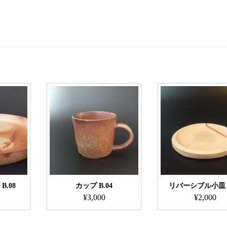
.08
カップ B.04
リバーシブル小皿 B
¥
3,000
¥
2,000