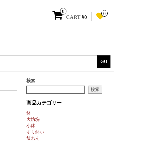
0
0
CART
¥0
GO
検索
検索
商品カテゴリー
鉢
大坊垸
小鉢
すり鉢小
飯わん