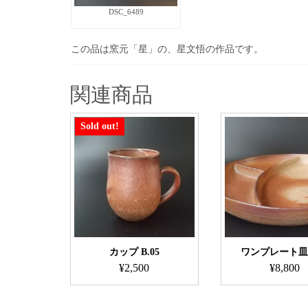
DSC_6489
この品は窯元「星」の、星文悟の作品です。
関連商品
Sold out!
カップ B.05
ワンプレート皿 B
¥
2,500
¥
8,800