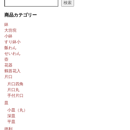
検索
商品カテゴリー
鉢
大坊垸
小鉢
すり鉢小
飯わん
せいわん
壺
花器
鶴首花入
片口
片口四角
片口丸
手付片口
皿
小皿（丸）
深皿
平皿
徳利