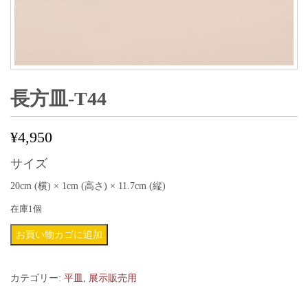
長方皿-T44
¥
4,950
サイズ
20cm (横) × 1cm (高さ) × 11.7cm (縦)
在庫1個
長
お買い物カゴに追加
方
皿-
カテゴリー:
平皿
,
展示販売用
T44
個