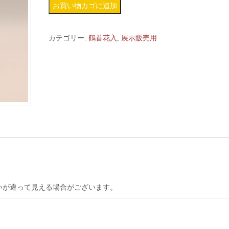
花
お買い物カゴに追加
器
(突)
カテゴリー:
鶴首花入
,
展示販売用
-
T56
個
いが違って見える場合がございます。