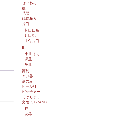
せいわん
壺
花器
鶴首花入
片口
片口四角
片口丸
手付片口
皿
小皿（丸）
深皿
平皿
徳利
ぐい呑
湯のみ
ビール杯
ピッチャー
そばちょこ
文悟’ＳBRAND
杯
花器