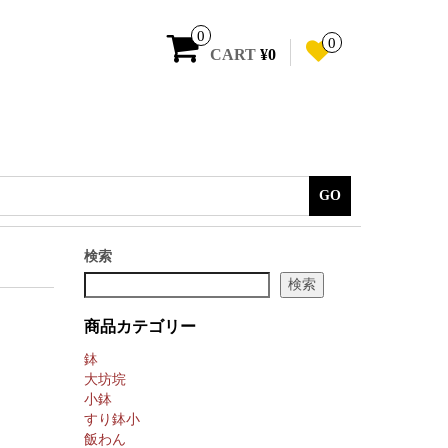
0
0
CART
¥0
GO
検索
検索
商品カテゴリー
鉢
大坊垸
小鉢
すり鉢小
飯わん