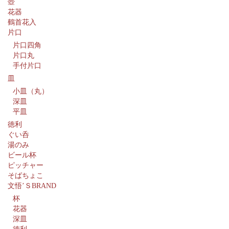
壺
花器
鶴首花入
片口
片口四角
片口丸
手付片口
皿
小皿（丸）
深皿
平皿
徳利
ぐい呑
湯のみ
ビール杯
ピッチャー
そばちょこ
文悟’ＳBRAND
杯
花器
深皿