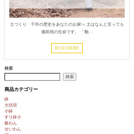
土づくり 千年の歴史をあなたのお家へ 土はなんと言っても
備前焼の生命です。 「釉…
READ MORE
検索
検索
商品カテゴリー
鉢
大坊垸
小鉢
すり鉢小
飯わん
せいわん