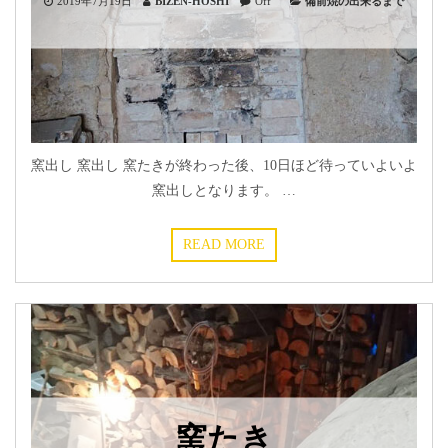
2019年7月19日
BIZEN-HOSHI
Off
備前焼の出来るまで
窯出し 窯出し 窯たきが終わった後、10日ほど待っていよいよ
窯出しとなります。 …
READ MORE
窯たき