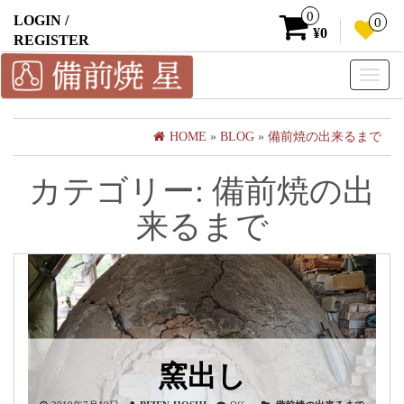
0
LOGIN /
0
¥0
REGISTER
Toggle
naviga
HOME
»
BLOG
»
備前焼の出来るまで
カテゴリー:
備前焼の出
来るまで
窯出し