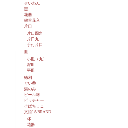
せいわん
壺
花器
鶴首花入
片口
片口四角
片口丸
手付片口
皿
小皿（丸）
深皿
平皿
徳利
ぐい呑
湯のみ
ビール杯
ピッチャー
そばちょこ
文悟’ＳBRAND
杯
花器