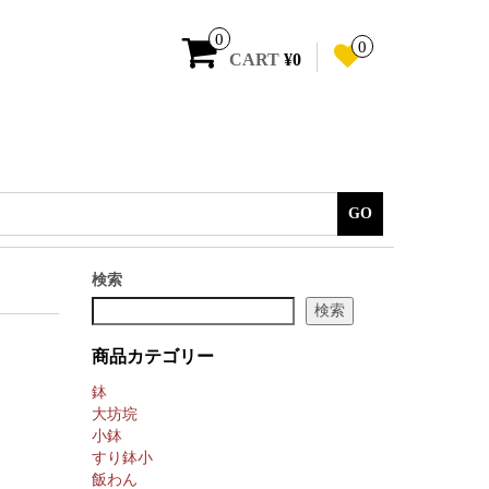
0
0
CART
¥0
GO
検索
検索
商品カテゴリー
鉢
大坊垸
小鉢
すり鉢小
飯わん